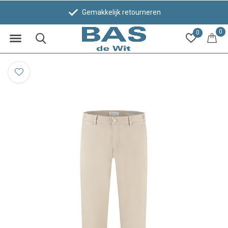
Gemakkelijk retourneren
0
0