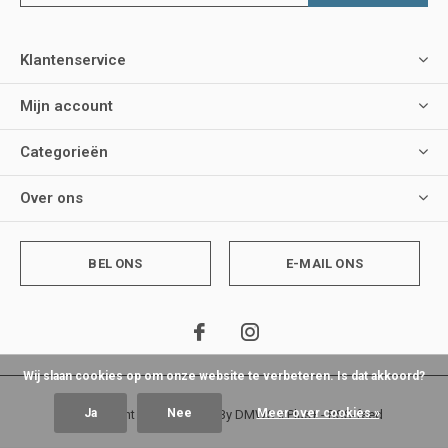
Klantenservice
Mijn account
Categorieën
Over ons
BEL ONS
E-MAIL ONS
Wij slaan cookies op om onze website te verbeteren. Is dat akkoord?
Ja
Nee
Meer over cookies »
© Copyright
2026
- Theme By
DMWS
x
Plus+
-
RSS-feed