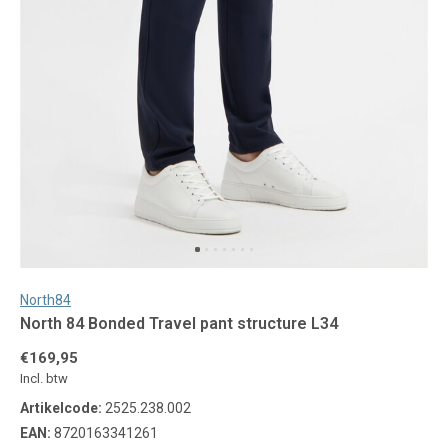
North84
North 84 Bonded Travel pant structure L34
€169,95
Incl. btw
Artikelcode:
2525.238.002
EAN:
8720163341261