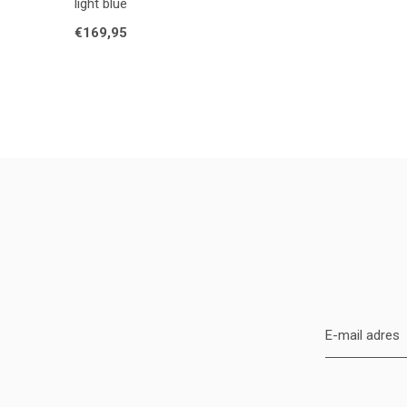
light blue
€169,95