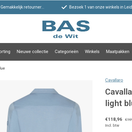
Gemakkelijk retourneren
Bezoek 1 van onze winkels in Leiden!
orting
Nieuwe collectie
Categorieën
Winkels
Maatpakken
lue
Cavallaro
Cavalla
light b
€118,96
€16
Incl. btw