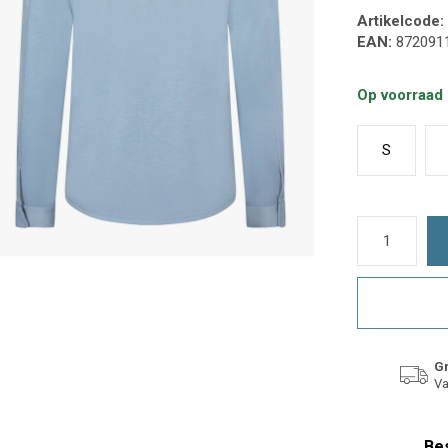
Artikelcode:
EAN:
872091
Op voorraad
S
Gr
Va
Bes