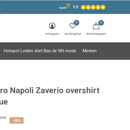
9.8
0
0
inloggen
verlanglijst
winkelwagen
Hotspot Leiden shirt Bas de Wit mode
Merken
ro Napoli Zaverio overshirt
lue
9,95
-30%