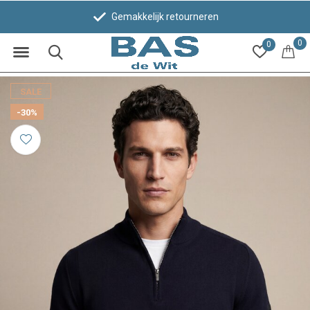
Gemakkelijk retourneren
0
0
SALE
-30%