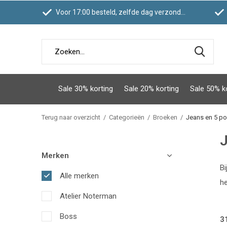
Voor 17:00 besteld, zelfde dag verzonden
Sale 30% korting
Sale 20% korting
Sale 50% k
Terug naar overzicht
Categorieën
Broeken
Jeans en 5 p
J
Merken
Bi
Alle merken
he
Atelier Noterman
Boss
3