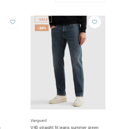
SALE
-30%
Vanguard
6
V40 straight fit jeans summer green