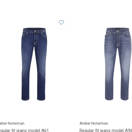
elier Noterman
Atelier Noterman
gular fit jeans model A61
Regular fit jeans model A9