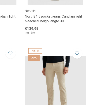
North84
diani light
North84 5 pocket jeans Candiani light
bleached indigo lengte 30
€139,95
Incl. btw
SALE
-30%