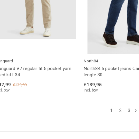
nguard
North84
nguard V7 regular fit 5 pocket yarn
North84 5 pocket jeans Ca
ed kit L34
lengte 30
97,99
€139,95
€139,99
cl. btw
Incl. btw
1
2
3