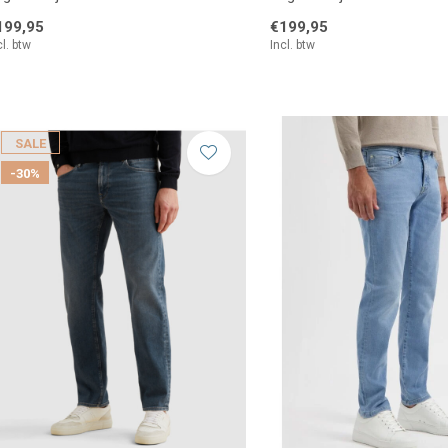
199,95
€199,95
cl. btw
Incl. btw
SALE
-30%