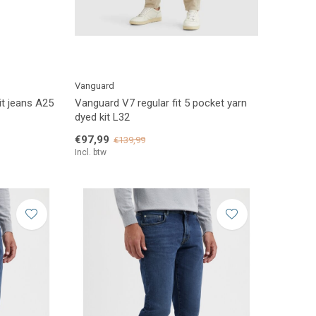
Vanguard
it jeans A25
Vanguard V7 regular fit 5 pocket yarn
dyed kit L32
€97,99
€139,99
Incl. btw