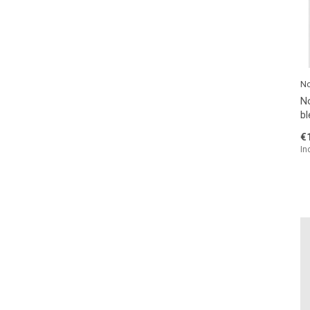
No
No
bl
€
In