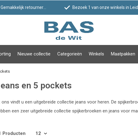
Gemakkelijk retourneren
Bezoek 1 van onze winkels in Leiden!
orting
Nieuwe collectie
Categorieën
Winkels
Maatpakken
ockets
eans en 5 pockets
j ons vindt u een uitgebreide collectie jeans voor heren. De spijkerbr
bben een zeer uitgebreide collectie spijkerbroeken en jeans voor m
1 Producten