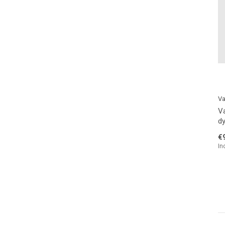
Va
Va
dy
€
In