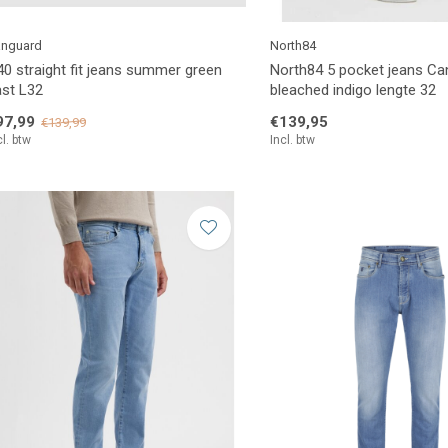
nguard
North84
0 straight fit jeans summer green
North84 5 pocket jeans Can
ast L32
bleached indigo lengte 32
97,99
€139,95
€139,99
cl. btw
Incl. btw