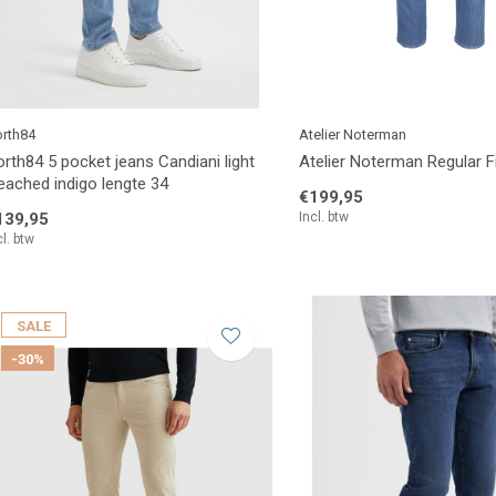
rth84
Atelier Noterman
rth84 5 pocket jeans Candiani light
Atelier Noterman Regular F
eached indigo lengte 34
€199,95
139,95
Incl. btw
cl. btw
SALE
-30%