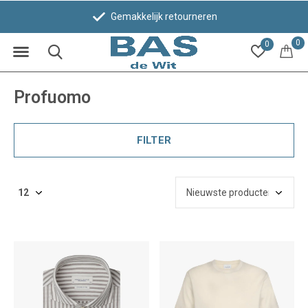
Bezoek 1 van onze winkels in Leiden!
0
0
Profuomo
FILTER