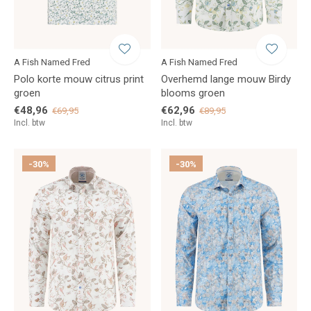
A Fish Named Fred
A Fish Named Fred
Polo korte mouw citrus print
Overhemd lange mouw Birdy
groen
blooms groen
€48,96
€62,96
€69,95
€89,95
Incl. btw
Incl. btw
-30%
-30%