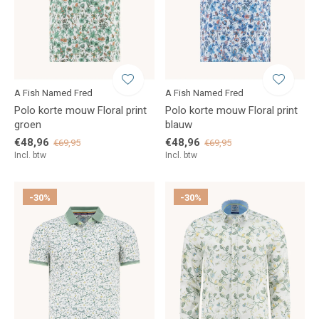
A Fish Named Fred
A Fish Named Fred
Polo korte mouw Floral print
Polo korte mouw Floral print
groen
blauw
€48,96
€48,96
€69,95
€69,95
Incl. btw
Incl. btw
-30%
-30%