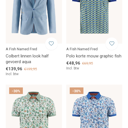
A Fish Named Fred
A Fish Named Fred
Colbert linnen look half
Polo korte mouw graphic fish
gevoerd aqua
€48,96
€69,95
€139,96
Incl. btw
€199,95
Incl. btw
-30%
-30%