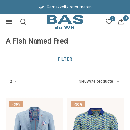
Gemakkelijk retourneren
Be
0
0
A Fish Named Fred
FILTER
-30%
-30%