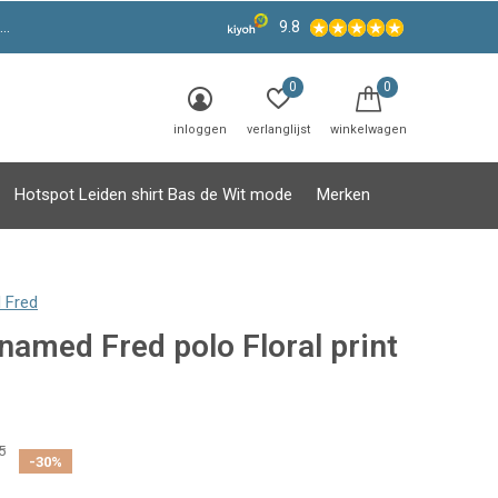
9.8
0
0
inloggen
verlanglijst
winkelwagen
Hotspot Leiden shirt Bas de Wit mode
Merken
 Fred
named Fred polo Floral print
5
-30%