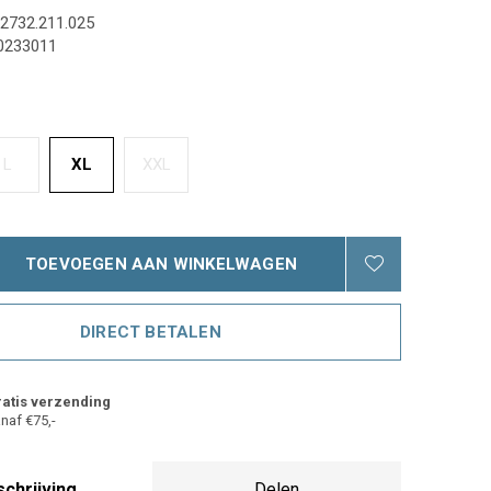
2732.211.025
0233011
L
XL
XXL
TOEVOEGEN AAN WINKELWAGEN
DIRECT BETALEN
atis verzending
naf €75,-
chrijving
Delen