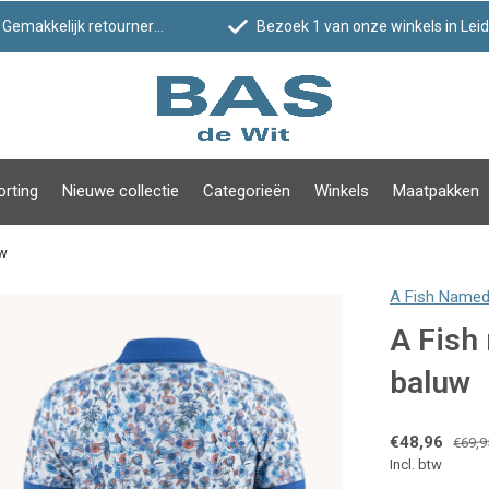
Gemakkelijk retourneren
Bezoek 1 van onze winkels in Leiden!
orting
Nieuwe collectie
Categorieën
Winkels
Maatpakken
uw
A Fish Named
A Fish 
baluw
€48,96
€69,9
Incl. btw