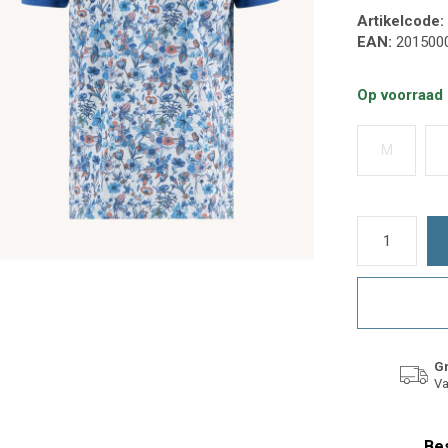
Artikelcode:
EAN:
201500
Op voorraad
M
Gr
Va
Bes