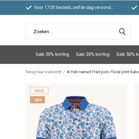
Voor 17:00 besteld, zelfde dag verzonden
Sale 30% korting
Sale 20% korting
Sale 50% k
Terug naar overzicht
A Fish named Fred polo Floral print bal
SALE
-30%