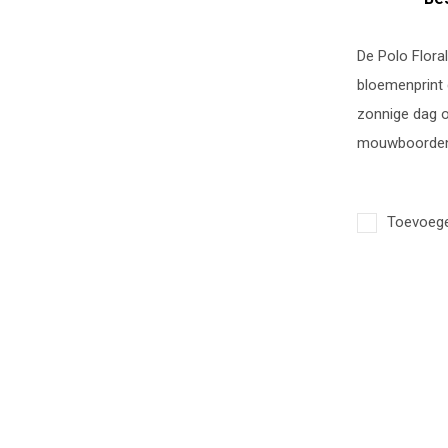
De Polo Floral
bloemenprint 
zonnige dag o
mouwboorden z
Toevoegen