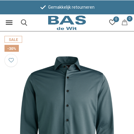
Gemakkelijk retourneren
0
0
SALE
-30%