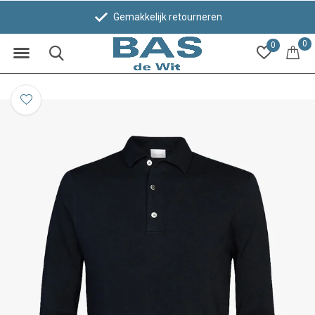
Gemakkelijk retourneren
0
0