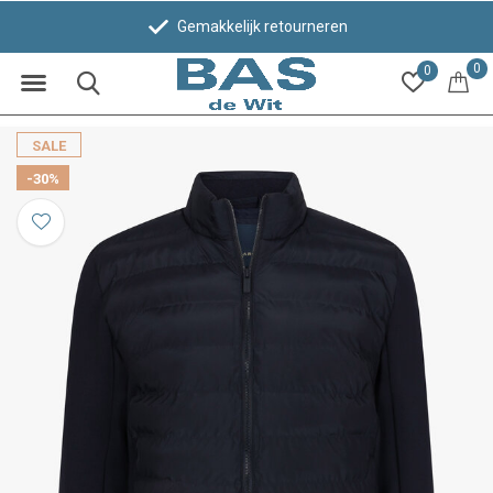
Gemakkelijk retourneren
0
0
SALE
-30%