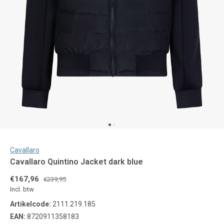
Cavallaro
Cavallaro Quintino Jacket dark blue
€167,96
€239,95
Incl. btw
Artikelcode:
2111.219.185
EAN:
8720911358183