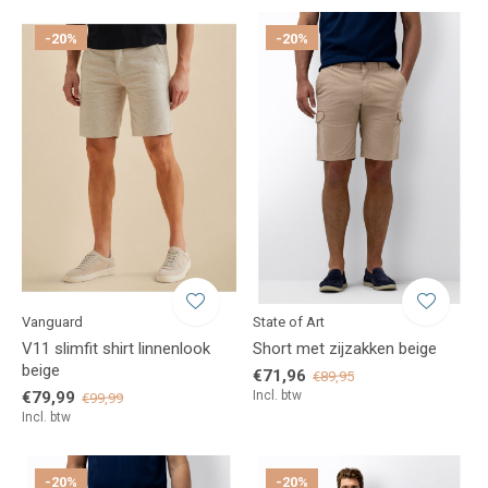
-20%
-20%
Vanguard
State of Art
V11 slimfit shirt linnenlook
Short met zijzakken beige
beige
€71,96
€89,95
€79,99
Incl. btw
€99,99
Incl. btw
-20%
-20%