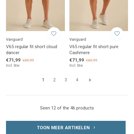
Vanguard
Vanguard
V65 regular fit short cloud
V65 regular fit short pure
dancer
Cashmere
€71,99
€71,99
€89,99
€89,99
Incl. btw
Incl. btw
1
2
3
4
Seen 12 of the 46 products
TOON MEER ARTIKELEN