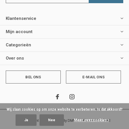
Klantenservice
Mijn account
Categorieën
Over ons
BEL ONS
E-MAIL ONS
Wij slaan cookies op om onze website te verbeteren. Is dat akkoord?
Ja
Nee
Meer over cookies »
© Copyright
2026
- Theme By
DMWS
x
Plus+
-
RSS-feed