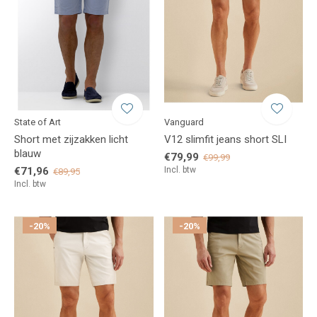
State of Art
Vanguard
Short met zijzakken licht
V12 slimfit jeans short SLI
blauw
€79,99
€99,99
€71,96
Incl. btw
€89,95
Incl. btw
-20%
-20%