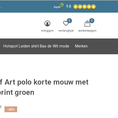
9.8
0
0
inloggen
verlanglijst
winkelwagen
Hotspot Leiden shirt Bas de Wit mode
Merken
of Art polo korte mouw met
rint groen
5
-30%