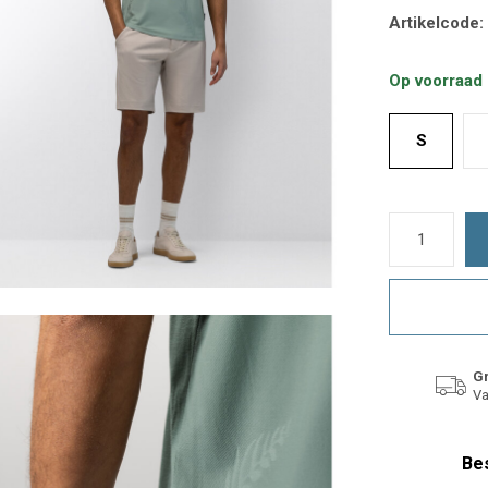
Artikelcode:
Op voorraad
S
Gr
Va
Bes