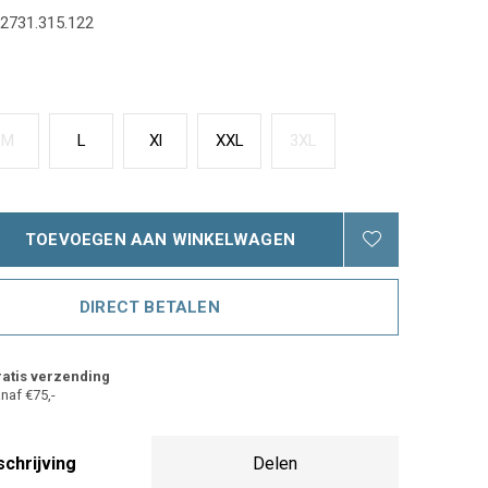
2731.315.122
M
L
Xl
XXL
3XL
TOEVOEGEN AAN WINKELWAGEN
DIRECT BETALEN
atis verzending
naf €75,-
chrijving
Delen