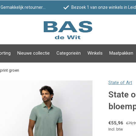
Gemakkelijk retourneren
Bezoek 1 van onze winkels in Leiden!
orting
Nieuwe collectie
Categorieën
Winkels
Maatpakken
print groen
State of Art
State 
bloemp
€55,96
€79,9
Incl. btw